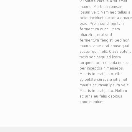
vulputate cursus a sit amet
mauris. Morbi accumsan
ipsum velit. Nam nec tellus a
odio tincidunt auctor a ornare
odio. Proin condimentum
fermentum nunc. Etiam
pharetra, erat sed
fermentum feugiat. Sed non
mauris vitae erat consequat
auctor eu in elit. Class aptent
taciti sociosqu ad litora
torquent per conubia nostra,
per inceptos himenaeos.
Mauris in erat justo. nibh
vulputate cursus a sit amet
mauris ccumsan ipsum velit.
Mauris in erat justo. Nullam
ac urna eu felis dapibus
condimentum.