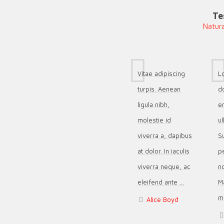
Te
Natura
Vitae adipiscing
L
turpis. Aenean
d
ligula nibh,
e
molestie id
u
viverra a, dapibus
S
at dolor. In iaculis
p
viverra neque, ac
no
eleifend ante ...
M
ma
Alice Boyd