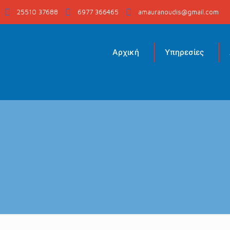
25510 37688
6977 366465
amauranoudis@gmail.com
Αρχική
Υπηρεσίες