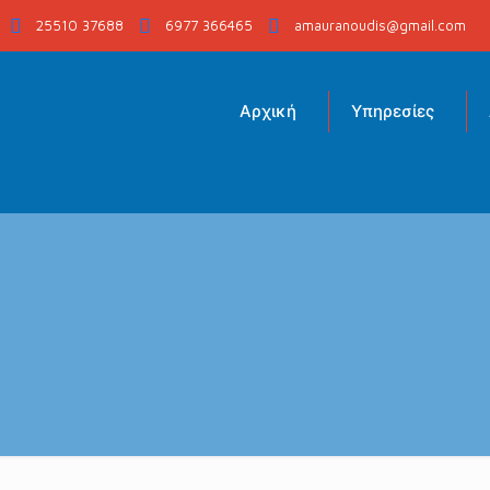
25510 37688
6977 366465
amauranoudis@gmail.com
Αρχική
Υπηρεσίες