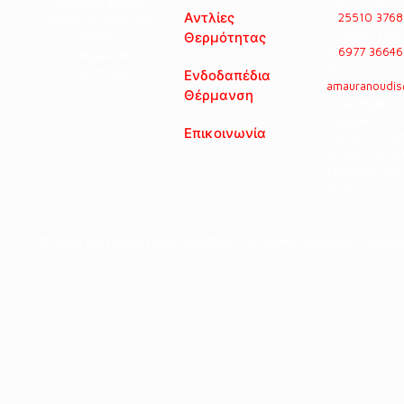
βέλτιστο δυνατό
Αντλίες
25510 3768
τρόπο, τις δικές σας
25510 3768
ανάγκες
Θερμότητας
6977 36646
για θέρμανση &
κλιματισμό!
Ενδοδαπέδια
amauranoudis
Θέρμανση
Δευτέρα -
Παρασκευή:
Επικοινωνία
09:00 - 13:3
19:00 - 21:0
Σάββατο: 09:
13:30
© 2026 ΜΑΥΡΑΝΟΥΔΗΣ ΑΝΔΡΕΑΣ , All Rights Reserved | Power