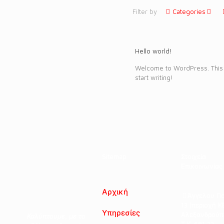
Filter by
Categories
Hello world!
Welcome to WordPress. This is 
start writing!
Sitemap
Στοιχεία
Επικοινωνίας
Αρχική
Άγγελου Πο
13 (περιοχή Κ
Υπηρεσίες
Αλεξανδρούπ
Καλύπτουμε, με το
Τ.Κ. 681 33